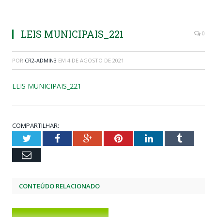
LEIS MUNICIPAIS_221
0
POR
CR2-ADMIN3
EM
4 DE AGOSTO DE 2021
LEIS MUNICIPAIS_221
COMPARTILHAR:
Twitter
Facebook
Google+
Pinterest
LinkedIn
Tumblr
Email
CONTEÚDO RELACIONADO