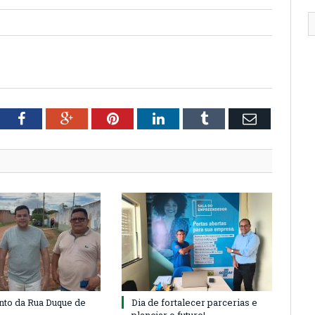
tter
Facebook
Google+
Pinterest
LinkedIn
Tumblr
Email
to da Rua Duque de
Dia de fortalecer parcerias e