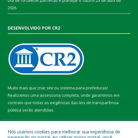
Dia de fortalecer parcerias e planejar o futuro!
23 de abril de
2026
DESENVOLVIDO POR CR2
Muito mais que
criar site
ou
sistema para prefeituras
!
Realizamos uma
assessoria
completa, onde garantimos em
contrato que todas as exigências das
leis de transparência
pública
serão atendidas.
Conheça o
PNTP
e o
Radar da Transparência Pública
Nós usamos cookies para melhorar sua experiência de
navegação no portal. Ao utilizar nosso portal, você