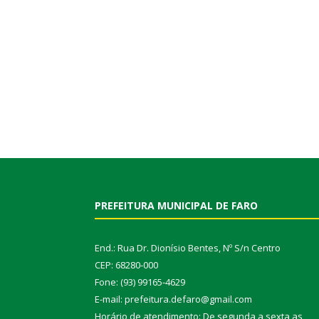
PREFEITURA MUNICIPAL DE FARO
End.: Rua Dr. Dionísio Bentes, Nº S/n Centro
CEP: 68280-000
Fone: (93) 99165-4629
E-mail: prefeitura.defaro@gmail.com
Horário de atendimento: De segunda a sexta as