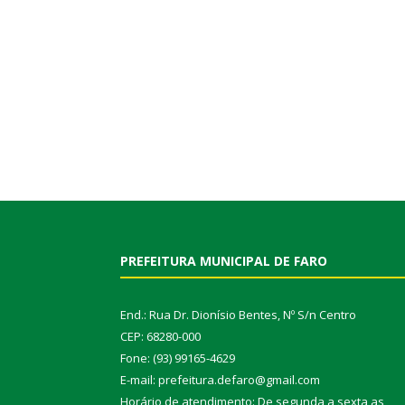
PREFEITURA MUNICIPAL DE FARO
End.: Rua Dr. Dionísio Bentes, Nº S/n Centro
CEP: 68280-000
Fone: (93) 99165-4629
E-mail: prefeitura.defaro@gmail.com
Horário de atendimento: De segunda a sexta as