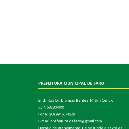
PREFEITURA MUNICIPAL DE FARO
End.: Rua Dr. Dionísio Bentes, Nº S/n Centro
CEP: 68280-000
Fone: (93) 99165-4629
E-mail: prefeitura.defaro@gmail.com
Horário de atendimento: De segunda a sexta as