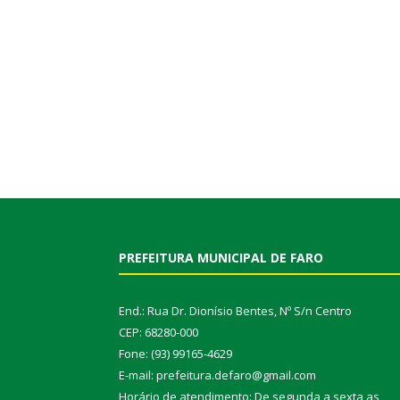
PREFEITURA MUNICIPAL DE FARO
End.: Rua Dr. Dionísio Bentes, Nº S/n Centro
CEP: 68280-000
Fone: (93) 99165-4629
E-mail: prefeitura.defaro@gmail.com
Horário de atendimento: De segunda a sexta as