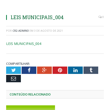
LEIS MUNICIPAIS_004
0
POR
CR2-ADMIN3
EM
3 DE AGOSTO DE 2021
LEIS MUNICIPAIS_004
COMPARTILHAR:
Twitter
Facebook
Google+
Pinterest
LinkedIn
Tumblr
Email
CONTEÚDO RELACIONADO