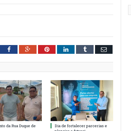
tter
Facebook
Google+
Pinterest
LinkedIn
Tumblr
Email
to da Rua Duque de
Dia de fortalecer parcerias e