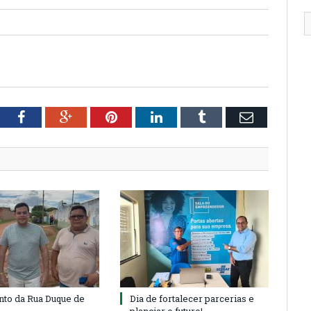
tter
Facebook
Google+
Pinterest
LinkedIn
Tumblr
Email
to da Rua Duque de
Dia de fortalecer parcerias e